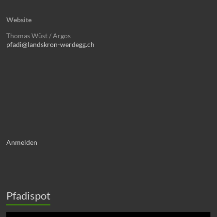
Website
Thomas Wüst / Argos
pfadi@landskron-werdegg.ch
Anmelden
Pfadispot
Video-