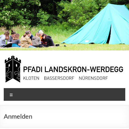
Zum
Inhalt
springen
Pfadi
Menü
Landskron-
Werdegg
Anmelden
Kloten,