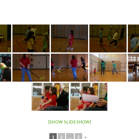
[SHOW SLIDESHOW]
1
2
...
5
►