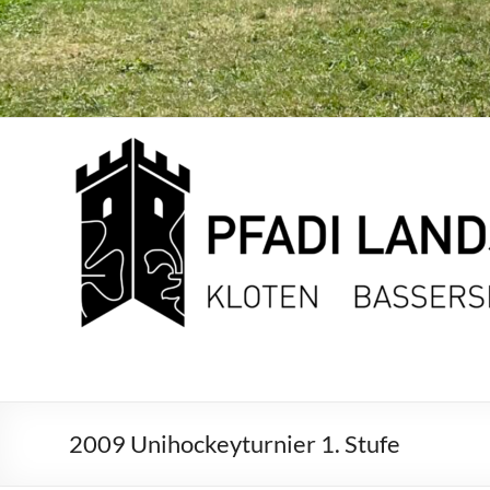
Pfadi
Landskron-
Werdegg
Kloten,
Bassersdorf,
Nürensdorf
2009 Unihockeyturnier 1. Stufe