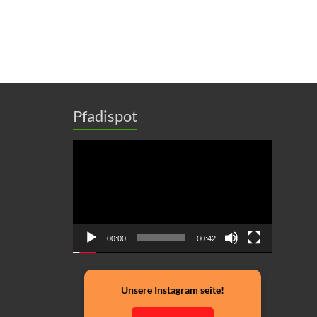
Pfadispot
Video-
Player
00:00
00:42
Unsere Instagram seite!