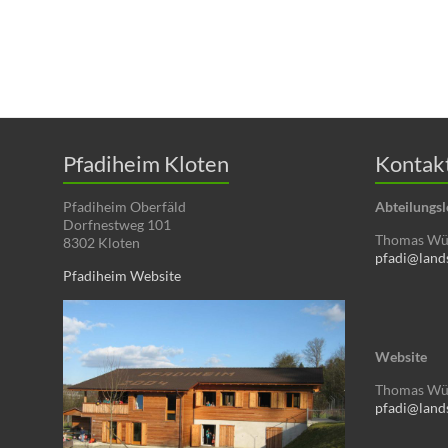
Pfadiheim Kloten
Kontak
Pfadiheim Oberfäld
Abteilungsl
Dorfnestweg 101
Thomas Wüs
8302 Kloten
pfadi@land
Pfadiheim Website
Website
Thomas Wüs
pfadi@land