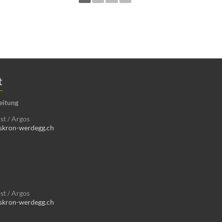
t
eitung
t / Argos
skron-werdegg.ch
t / Argos
skron-werdegg.ch