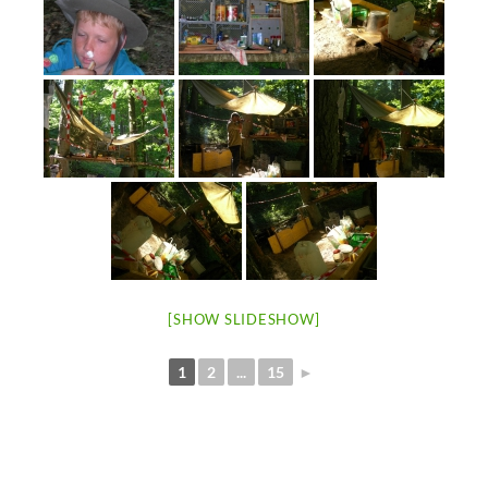
[SHOW SLIDESHOW]
1
2
...
15
►