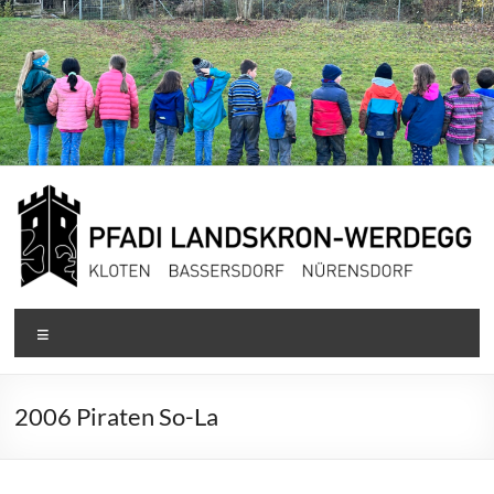
Zum
Inhalt
springen
Pfadi
Menü
Landskron-
Werdegg
2006 Piraten So-La
Kloten,
Bassersdorf,